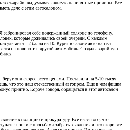
ить тест-драйв, выдумывая какие-то непонятные причины. Все
иметь дело с этим автосалоном.
 Я забронировал себе подержанный солярис по телефону.
человек, которые дожидались своей очереди. С каждым
сультанта – 2 балла из 10. Курит в салоне авто на тест-
езался на повороте в другой автомобиль. Создал аварийную
обился.
берут они скорее всего ценами. Поставили на 5-10 тысяч
ажешь, что это наш отечественный автопром. Еще в чем фишка
онус приятно. Короче говоря, обращаться в этот автосалон
вление в полицию и прокуратуру. Все из-за того, что
упать звонки с просьбами забрать заявления и что скоро все
 был – вернули деньги. А нам вот ничего. Ну, мы все же