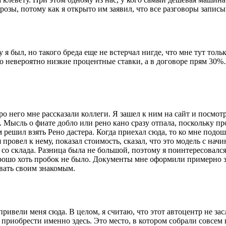
угрозы, потому как я открыто им заявил, что все разговоры запис
я был, но такого бреда еще не встерчал нигде, что мне тут тол
о невероятно низкие процентные ставки, а в договоре прям 30%
о него мне рассказали коллеги. Я зашел к ним на сайт и посмот
е. Мысль о фиате добло или рено кано сразу отпала, поскольку п
 решил взять Рено дастера. Когда приехал сюда, то ко мне подош
 провел к нему, показал стоимость, сказал, что это модель с нач
ь со склада. Разница была не большой, поэтому я поинтересовался
орошо хоть пробок не было. Документы мне оформили примерно за
вать своим знакомым.
ивели меня сюда. В целом, я считаю, что этот автоцентр не засл
 приобрести именно здесь. Это место, в котором собрали совсе