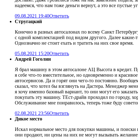
надеемся, что нам тоже деньги вернут, а это все пустые 
09.08.2021 19:40
Ответить
Стругацкий
Конечно в разных автосалонах по всему Санкт Петербургу 
с одной комплектацией под видом другого. Далее какие-т
Однозначно не стоит ехать и тратить на них свое время.
05.08.2021 15:20
Ответить
Андрей Гоголин
Я брал машину в этом автосалоне АЦ Высота в кредит. Пр
я себе что-то вместительное, но одновременно и красиво
автосервисов. Да и горят они чего-то постоянно. Вообщем
сказал, что хотел бы взглянуть на Дастера. Менеджер меня
я хочу именно базовый вариант, то они могут его заказат
покупать эту машину. ТЕст-драйв проходил по городу, х
Обслуживание мне понравилось, теперь тоже буду совето
02.08.2021 23:56
Ответить
Дикое место
Искал нормальное место для покупки машины, и поиски пр
они продают, ни цены на них не могут вызывать желание