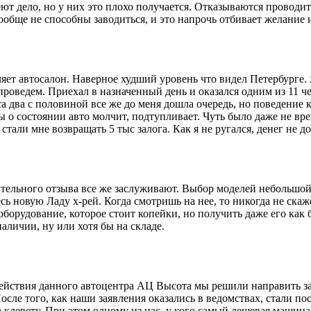
меют дело, но у них это плохо получается. Отказываются провод
вообще не способны заводиться, и это напрочь отбивает желание 
яет автосалон. Наверное худший уровень что видел Петербурге.
проведем. Приехал в назначенный день и оказался одним из 11 
 два с половиной все же до меня дошла очередь, но поведение кон
 о состоянии авто молчит, подтупливает. Чуть было даже не вр
тали мне возвращать 5 тыс залога. Как я не ругался, денег не д
ельного отзыва все же заслуживают. Выбор моделей небольшой, 
есь новую Ладу х-рей. Когда смотришь на нее, то никогда не ск
борудование, которое стоит копейки, но получить даже его как б
аличии, ну или хотя бы на складе.
ействия данного автоцентра АЦ Высота мы решили направить зая
ле того, как наши заявления оказались в ведомствах, стали пост
за клевету. При этом одному из нас, у кого самый дешевая машина