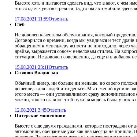
Высоте хоть и пытаются сделать вид, что знают, с чем и
это создает чувство тревоги, будто бы автомобили здесь 
17.08.2021 11:59
Ответить
Глеб
Не доволен качеством обслуживания, который предоставл
Договорился о времени, когда мы увидимся и тест-драйв 
обращением к менеджеру ясности не приходило, через часа
драйве, выражается совсем неделовым стилем. На вопросы
ситуацию. Не доволен совершенно, да еще и в добавок не с
15.08.2021 23:11
Ответить
Созонов Владислав
Обычный дилер, ни больше ни меньше, но своего положит
дешевле, а для людей и то деньги. Мы с женой купили зд
этого места — они устанавливают сразу дополнительное о
можно, только главное чтоб нужная модель была у них в н
12.08.2021 3:45
Ответить
Питерские мошенники
Вместе с еще двумя гражданами, которые пострадали от д
автомобили, обещанные уже как два месяца не пришли. Пос
доставят. Даже грозились тоже на нас заявление подать, 