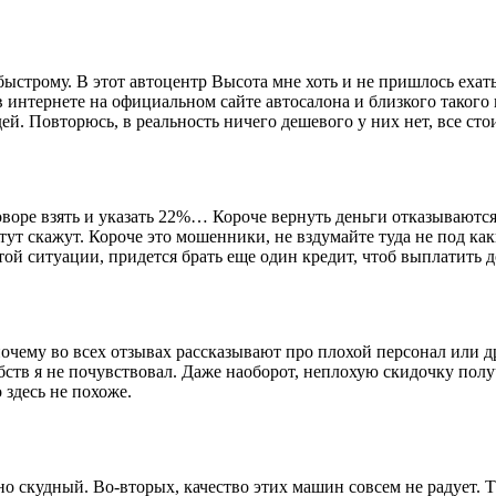
ыстрому. В этот автоцентр Высота мне хоть и не пришлось ехать 
 в интернете на официальном сайте автосалона и близкого такого
й. Повторюсь, в реальность ничего дешевого у них нет, все сто
воре взять и указать 22%… Короче вернуть деньги отказываются,
 тут скажут. Короче это мошенники, не вздумайте туда не под как
этой ситуации, придется брать еще один кредит, чтоб выплатить 
почему во всех отзывах рассказывают про плохой персонал или 
ств я не почувствовал. Даже наоборот, неплохую скидочку получ
 здесь не похоже.
о скудный. Во-вторых, качество этих машин совсем не радует.