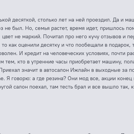
ькой десяткой, столько лет на ней проездил. Да и м
з не был. Но, семья растет, время идет, пришлось по
 цвет не маркий. Почитал про него кучу отзывов и п
, то как оценили десятку и что пообещали в подарок,
оволен. И кредит на человеческих условиях, почти р
 тем, кто в утренние часы приобретает машину, пол
Приехал значит в автосалон Ижлайн в выходные за по
 Я говорю: а где резина? Они мод все, акции конец п
 другой салон поехал, там тесть брал и все вышло та