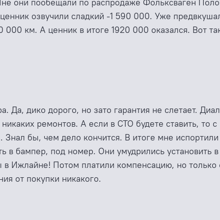
не они пообещали по распродаже Фольксваген Поло б
 ценник озвучили сладкий -1 590 000. Уже предвкуша
0 000 км. А ценник в итоге 1920 000 оказался. Вот т
. Да, дико дорого, но зато гарантия не слетает. Диал
 никаких ремонтов. А если в СТО будете ставить, то с
е. Знал бы, чем дело кончится. В итоге мне испортил
ть в бампер, под номер. Они умудрились установить 
ы в Ижлайне! Потом платили компенсацию, но только 
ния от покупки никакого.