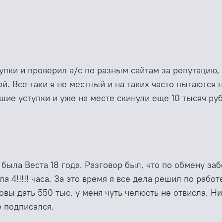
купки и проверил а/с по разным сайтам за репутацию,
ой. Все таки я не местный и на таких часто пытаются
шие уступки и уже на месте скинули еще 10 тысяч ру
 была Веста 18 года. Разговор был, что по обмену за
 4!!!!! часа. За это время я все дела решил по рабо
отовы дать 550 тыс, у меня чуть челюсть не отвисла. 
е подписался.