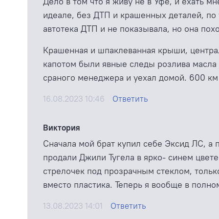
Дело в том что я живу не в Уфе, и ехать 
идеале, без ДТП и крашенных деталей, по 
автотека ДТП и не показывала, но она по
Крашенная и шпаклеванная крыши, централ
капотом были явные следы розлива масла 
сраного менеджера и уехал домой. 600 км с
16.08.2023 10:46
Ответить
Виктория
Сначала мой брат купил себе Эксид ЛС, а 
продали Джили Тугела в ярко- синем цвете
стрелочек под прозрачным стеклом, тольк
вместо пластика. Теперь я вообще в полно
13.08.2023 14:01
Ответить