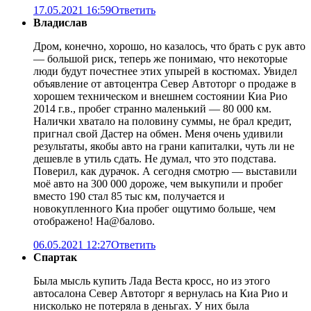
17.05.2021 16:59
Ответить
Владислав
Дром, конечно, хорошо, но казалось, что брать с рук авто
— большой риск, теперь же понимаю, что некоторые
люди будут почестнее этих упырей в костюмах. Увидел
объявление от автоцентра Север Автоторг о продаже в
хорошем техническом и внешнем состоянии Киа Рио
2014 г.в., пробег странно маленький — 80 000 км.
Налички хватало на половину суммы, не брал кредит,
пригнал свой Дастер на обмен. Меня очень удивили
результаты, якобы авто на грани капиталки, чуть ли не
дешевле в утиль сдать. Не думал, что это подстава.
Поверил, как дурачок. А сегодня смотрю — выставили
моё авто на 300 000 дороже, чем выкупили и пробег
вместо 190 стал 85 тыс км, получается и
новокупленного Киа пробег ощутимо больше, чем
отображено! На@балово.
06.05.2021 12:27
Ответить
Спартак
Была мысль купить Лада Веста кросс, но из этого
автосалона Север Автоторг я вернулась на Киа Рио и
нисколько не потеряла в деньгах. У них была