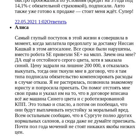
быстро пробежались по условиям (кредит на 3 года под
14,1% с обязательной страховкой), подписали. Авто
также уже готово к продаже — стоит меня ждёт. Супер!
22.05.2021 1:02
Ответить
Алиса
Самый глупый поступок в этой жизни я совершила в
момент, когда заплатила предоплату за доставку Ниссан
Кашкай в этом автосалоне. Все сроки были нарушены,
вместо робота SE привезли SE+ на мкпп. Зачем она мне?
ДА ещё и отстойного серого цвета, хотя я заказала
синий. Цену задрали на лишние 200 000, я отказалась
выкупать, тогда они ткнули мне в договор, что я там
типа подписала обязательство компенсировать расходы
в случае отказа. Я не растерялась, позвонила знакомому
юристу и попросила приехать. Он помог отстоять мне
свои права и указал им на то, что в договоре вписана
всё же машина Синего цвета и с роботизированной
КПП. Это только и спасло, а потом он пообещал, что
они будут выплачивать неустойку за моральный вред.
Всем остальным сообщаю, что в Сургуте полно других
нормальных салонов, а сюда даже не думайте приезжать.
Почти пол года мочений не стоят никаких якобы низких
цен.