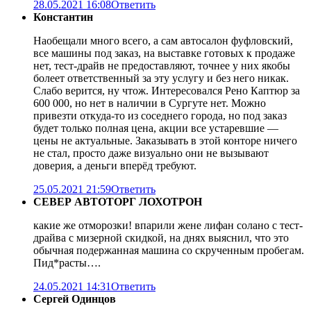
28.05.2021 16:08
Ответить
Константин
Наобещали много всего, а сам автосалон фуфловский,
все машины под заказ, на выставке готовых к продаже
нет, тест-драйв не предоставляют, точнее у них якобы
болеет ответственный за эту услугу и без него никак.
Слабо верится, ну чтож. Интересовался Рено Каптюр за
600 000, но нет в наличии в Сургуте нет. Можно
привезти откуда-то из соседнего города, но под заказ
будет только полная цена, акции все устаревшие —
цены не актуальные. Заказывать в этой конторе ничего
не стал, просто даже визуально они не вызывают
доверия, а деньги вперёд требуют.
25.05.2021 21:59
Ответить
СЕВЕР АВТОТОРГ ЛОХОТРОН
какие же отморозки! впарили жене лифан солано с тест-
драйва с мизерной скидкой, на днях выяснил, что это
обычная подержанная машина со скрученным пробегам.
Пид*расты….
24.05.2021 14:31
Ответить
Сергей Одинцов