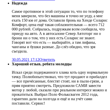
Надежда
Самое противное в этой ситуации то, что по телефону
меня заверили, что без машины я точно не уеду, а мне
ехать 150 км от дома. Оставили бронь на Хенде Соларис
Комфорт, цена ещё такая соблазнительная — всего 712
000 рублей. Собралась, подружкам всем сообщила, что
приеду на авто. А в автосалоне Север Автоторг ни о
брони ни о том, что у них есть Соларис не знают.
Говорят вот что есть — выбирайте, а там лифаны,
чанганы и бушки разные. До слёз обидно, что зря
съездила.
30.05.2021 17:12
Ответить
Хороший отзыв, ребята молодцы
Искал среди подержанного хлама хоть одну нормальную
тачку. Полюбопытствовал, что тут продают и прибалдел
— все причёсанные, блестят стоят, ни в пыли-грязи, а
прям приятно смотреть. Предложили САМИ завести
мотор у любой, сказали при реальном интересе можно и
прокатиться. Выбрал Поло Фольксваген 2012 года,
гарантию дали на полгода и ещё и на учёт сами
поставили. Сервис!