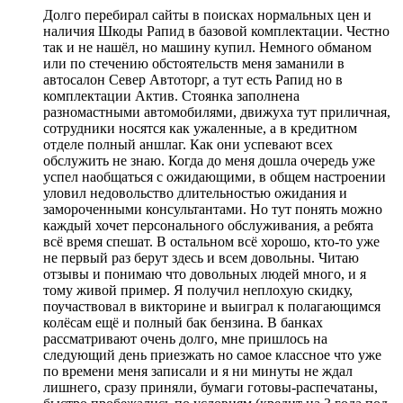
Долго перебирал сайты в поисках нормальных цен и
наличия Шкоды Рапид в базовой комплектации. Честно
так и не нашёл, но машину купил. Немного обманом
или по стечению обстоятельств меня заманили в
автосалон Север Автоторг, а тут есть Рапид но в
комплектации Актив. Стоянка заполнена
разномастными автомобилями, движуха тут приличная,
сотрудники носятся как ужаленные, а в кредитном
отделе полный аншлаг. Как они успевают всех
обслужить не знаю. Когда до меня дошла очередь уже
успел наобщаться с ожидающими, в общем настроении
уловил недовольство длительностью ожидания и
замороченными консультантами. Но тут понять можно
каждый хочет персонального обслуживания, а ребята
всё время спешат. В остальном всё хорошо, кто-то уже
не первый раз берут здесь и всем довольны. Читаю
отзывы и понимаю что довольных людей много, и я
тому живой пример. Я получил неплохую скидку,
поучаствовал в викторине и выиграл к полагающимся
колёсам ещё и полный бак бензина. В банках
рассматривают очень долго, мне пришлось на
следующий день приезжать но самое классное что уже
по времени меня записали и я ни минуты не ждал
лишнего, сразу приняли, бумаги готовы-распечатаны,