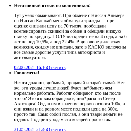
Негативный отзыв по мошенников!
Тут умело обманывают. При обмене с Ниссан Альмера
на Ниссан Кашкай меня обманули трижды — при
оценке снизили цену на 70 тысяч, пообещали
компенсировать скидкой за обмен и обещали низкую
ставку по кредиту. ПОЛУчил кредит не на 4 года, а на 6
лет не под 10,5%, а под 22.4%. В договоре дилерская
комиссия, скидку не вписали, зато в КАСКО включены
все самые дорогие услуги типа автоюриста и
автоэвакуатора.
02.06.2021 16:16
Ответить
Говномесы!
Нефти дожопы, добывай, продавай и зарабатывай. Нет
же, эти уроды лучше людей будет на*бывать чем
нормально работать. Работяг обдирают, кто вы после
этого? Это я к вам обращаюсь, пид*расы из Север
Автоторга! Отдал им в качестве первого взноса 100к, а
они взяли и на ровном месте подняли цена на 300к,
просто так. Само собой послал, а они твари деньги не
отдают. Подарил уродам сто косарей просто так.
31.05.2021 21:46
Ответить