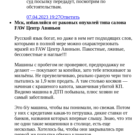
суд посылку передадут, посмотрим по
обстоятельствам.
07.04.2023 19:27
Ответить
Мск, избавляйся от раковых опухолей типа салона
FAW Центр Авиньон
Русский язык богат, но даже в нем нет подходящих слов,
которыми в полной мере можно охарактеризовать
мразей из FAW Центр Авиньон. Пакостные, лживые,
бессовестные и наглые!!!
Машины с пробегом не проверяют, предпродажку не
делают — покупают за копейки, зато тебе втюхивают за
мильёны. Не преувеличиваю, реально сраную чери тиго
пытались за 1,9 млн продать. А там столько косяков —
начиная с крашеного капота, заканчивая убитой КП.
Видимо машина в ДТП побывала, плюс хозяин не
самый заботливый.
Это б/у машина, чтобы вы понимали, но свежая. Потом
у них с кредитами какая-то петрушка. дикие ставки от
банков, названия которых впервые слышу. Знаю, что эти
не одни такие мошенники в столице, есть еще
несколько. Хотелось бы, чтобы они закрывались при
первой же попытке обмана клиентов.