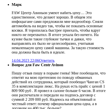
Марк
FAW Центр Авиньон умеют набить цену… Это
единственное, что делают хорошо. В общем эти
инфоцыгане сами предложили мне видеообзор. Сняли
автомобиль на видео так, чтобы не показать основные
косяки. Я торопилась быстрее приехать, чтобы вдруг
никто не перехватил. В итоге уехала без ничего. На
кузове были такие глубокие тычки и давки, что
выправлять их было не целесообразно, учитывая
немаленькую цену самой машины. За такую стоимость
она должна была быть в идеале.
14.04.2023 22:06
Ответить
Вопрос для Faw Centr Avinon
Пишу отзыв пишу в порыве гнева! Мне пообещали, что
ответят на мою претензию по поводу обманных
действий их сотрудника, который пообещал Чанган CS
35 в комплектации люкс. На руках есть прайс с ценой 1
809 900 руб . Я провел в салоне больше 6 часов. В итоге
они распечатали и передали на подпись договор с
суммой 2 209 000 руб. Надеюсь на объективный и
честный ответ: почему официальная цена одна, а в
договоре на 400 тыс. больше?