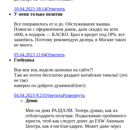
10.04.2023 18:14
Ответить
У меня только позитив
Все понравилось от и до. Обслуживание вышка.
Помогли с оформлением доков, дали скидку на зоти
т600, в подарок — КАСКО. Брал в кредит под 18%. все
зашибись. Поэтому рекомендую дилера, в Москве таких
не много.
05.04.2023 11:04
Ответить
Глебушка
Воу-воу воу, видели ценники на сайте?!
Там же почти бесплатно раздают китайские тачилы! (это
не так)
наверно по доброте душевной!(нет)
04.04.2023 9:21
Ответить
Развернуть
Денис
Мне на днях РАЗДАЛИ. Теперь думаю, как их
отблагодарить получше. Подыскиваю пробивного
юриста, чтоб как следует донес до FAW Авиньон
Центра, как я им благодарен. Может даже через