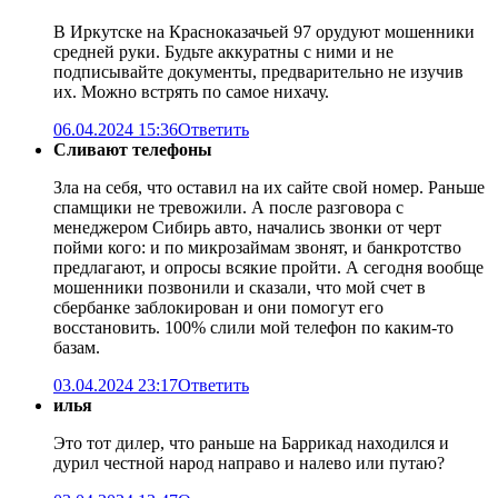
В Иркутске на Красноказачьей 97 орудуют мошенники
средней руки. Будьте аккуратны с ними и не
подписывайте документы, предварительно не изучив
их. Можно встрять по самое нихачу.
06.04.2024 15:36
Ответить
Сливают телефоны
Зла на себя, что оставил на их сайте свой номер. Раньше
спамщики не тревожили. А после разговора с
менеджером Сибирь авто, начались звонки от черт
пойми кого: и по микрозаймам звонят, и банкротство
предлагают, и опросы всякие пройти. А сегодня вообще
мошенники позвонили и сказали, что мой счет в
сбербанке заблокирован и они помогут его
восстановить. 100% слили мой телефон по каким-то
базам.
03.04.2024 23:17
Ответить
илья
Это тот дилер, что раньше на Баррикад находился и
дурил честной народ направо и налево или путаю?