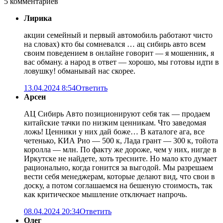
5 комментариев
Лирика
акции семейный и первый автомобиль работают чисто
на словах) кто бы сомневался … ац сибирь авто всем
своим поведением в онлайне говорит — я мошенник, я
вас обману. а народ в ответ — хорошо, мы готовы идти в
ловушку! обманывай нас скорее.
13.04.2024 8:54
Ответить
Арсен
АЦ Сибирь Авто позиционируют себя так — продаем
китайские тачки по низким ценникам. Что заведомая
ложь! Ценники у них дай боже… В каталоге ага, все
четенько, КИА Рио — 500 к, Лада грант — 300 к, тойота
королла — млн. По факту же дороже, чем у них, нигде в
Иркутске не найдете, хоть тресните. Но мало кто думает
рационально, когда гонится за выгодой. Мы разрешаем
вести себя менеджерам, которые делают вид, что свои в
доску, а потом соглашаемся на бешеную стоимость, так
как критическое мышление отключает напрочь.
08.04.2024 20:34
Ответить
Олег